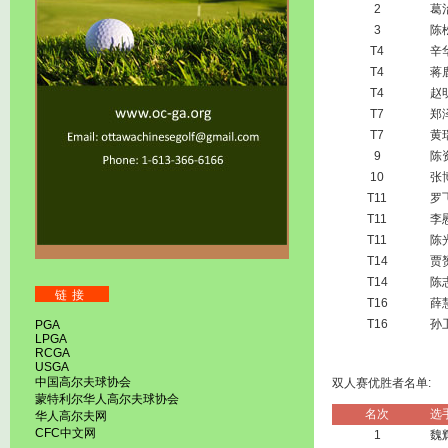
2
葛
3
陈
T4
辛
T4
蒋
T4
赵
T7
郑
T7
黄
9
陈
10
张
T11
罗
T11
李
T11
陈
T14
贾
T14
陈
链接
T16
薛
T16
孙
PGA
LPGA
RCGA
USGA
中国高尔夫球协会
双人赛优胜者名单:
蒙特利尔华人高尔夫球协会
名次
选
华人高尔夫网
CFC中文网
1
魏