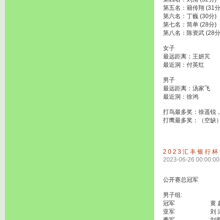
第五名：籍传翔 (31分
第六名：丁巍 (30分)
第七名：简单 (28分)
第八名：陈资武 (28分
女子
最远距离：王妍芃
最近洞：付英红
男子
最远距离：汤家飞
最近洞：徐鸿
打鸟最多奖：徐遥锐
打鹰最多奖：（空缺
2023汇丰银行
2023-06-26 00:00:00
公开赛总冠军 徐遥
男子组:
冠军 黄 超 (
亚军 刘 涛 (