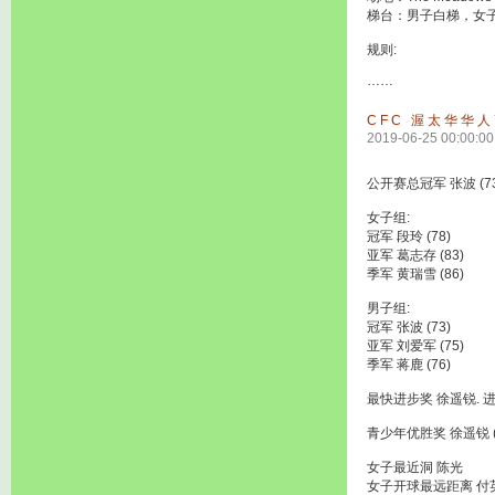
梯台：男子白梯，女
规则:
……
CFC 渥太华华人
2019-06-25 00:00:00
公开赛总冠军 张波 (73
女子组:
冠军 段玲 (78)
亚军 葛志存 (83)
季军 黄瑞雪 (86)
男子组:
冠军 张波 (73)
亚军 刘爱军 (75)
季军 蒋鹿 (76)
最快进步奖 徐遥锐. 进
青少年优胜奖 徐遥锐 (
女子最近洞 陈光
女子开球最远距离 付