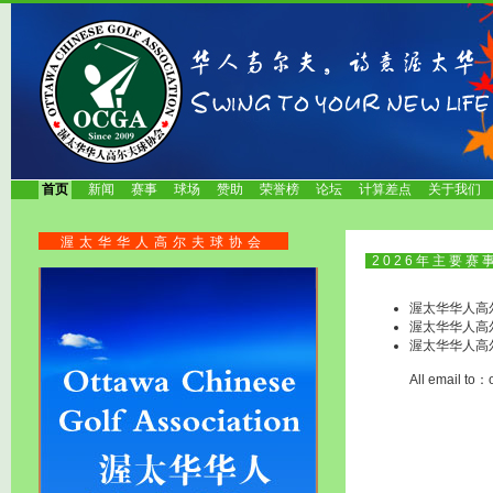
首页
新闻
赛事
球场
赞助
荣誉榜
论坛
计算差点
关于我们
渥太华华人高尔夫球协会
2026年主要赛
渥太华华人高尔夫
渥太华华人高尔
渥太华华人高尔
All email to