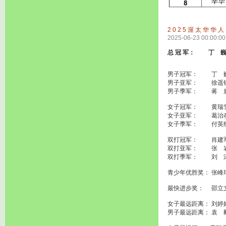
2025渥太华华
2025-06-23 00:00:00
总 冠 军： 丁 巍
男子冠军： 丁 巍
男子亚军： 徐遥锐
男子季军： 蒋 鹿
女子冠军： 黄瑞雪
女子亚军： 葛治存
女子季军： 付英红
双打冠军： 肖建军/
双打亚军： 张 岩/
双打季军： 刘 涛/
青少年优胜奖： 张峰
最快进步奖： 邵立文
女子最远距离： 刘婷
男子最远距离： 袁 