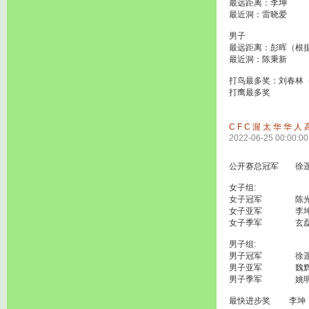
最远距离：李坤
最近洞：雷晓爱
男子
最远距离：彭晖（根
最近洞：陈秉新
打鸟最多奖：刘春林
打鹰最多奖
CFC渥太华华人高
2022-06-25 00:00:00
公开赛总冠军 徐遥
女子组:
女子冠军 陈光（
女子亚军 李坤（
女子季军 玄磊（
男子组:
男子冠军 徐遥锐
男子亚军 魏辉 
男子季军 姚明干
最快进步奖 李坤