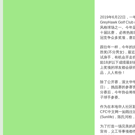
2019年6月22日，
GreyHawk Golf
风格球场之一。今年
十届比赛， 必将热
冠竞争众多奖项，赛
跟往年一样，今年的
胜奖(不分男女)，最
试身手，有机会开走价
励18岁以下成绩最好
上奖项的球友都会获
品，人人有份！
除了公开赛，渥太华华
日）。挑战赛的参赛
分赛后，今年协会将
子球手参赛。
作为在本地华人社区
CFC中文网一如既往冠名
(Sunlife)，
为了打造一场完美的
宣传，义工等事项都