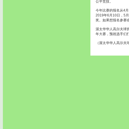
公平竞技。
今年比赛的报名从4月
2019年6月10日
奖。如果想报名参赛或了
渥太华华人高尔夫球
年大赛，预祝选手们
（渥太华华人高尔夫