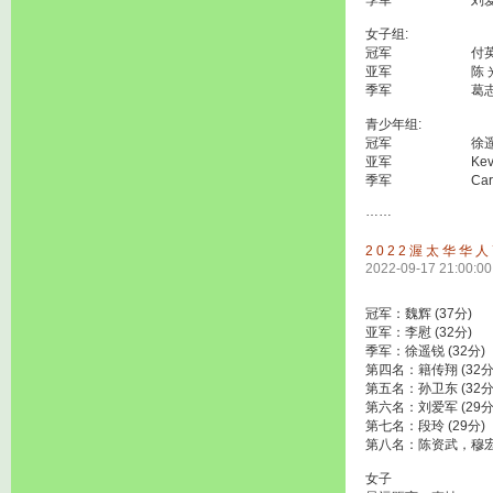
季军 刘爱军 (
女子组:
冠军 付英红 (
亚军 陈 光 (
季军 葛志存 (
青少年组:
冠军 徐遥
亚军 Kevin 
季军 Carry 
……
2022渥太华华
2022-09-17 21:00:00
冠军：魏辉 (37分)
亚军：李慰 (32分)
季军：徐遥锐 (32分)
第四名：籍传翔 (32分
第五名：孙卫东 (32分
第六名：刘爱军 (29分
第七名：段玲 (29分)
第八名：陈资武，穆宏超
女子