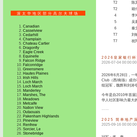
T2
陈
T2
籍
渥太华地区部分高尔夫球场
4
李
5
吴
Canadian
6
秦
Casselview
T7
刘
Cedarhill
Champlain
T7
祝
Chateau Cartier
Dragonfly
Eagle Creek
Equinelle
2026皇家银行
Falcon Ridge
2026-07-04 00:00:00
Falconridge
Greensmere
Hautes Plaines
2026年6月28日，一
Irish Hills
Club（西/南场）
Loch March
组冠军，魏辉和刘涛
Loch March
Manderley
Marshes, The
今年是自2010年
Meadows
华人社区影响力最大
Metcalfe
Nation View
……
Outaouais
Pakenham Highlands
2025 简单地
Pineview
2025-09-16 00:00:00
Renfrew
Sorcier, Le
Stonebridge